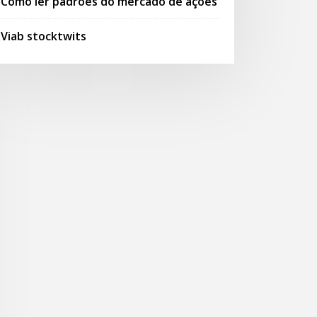
Como ler padrões do mercado de ações
Viab stocktwits