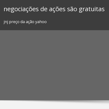
Skip
negociações de ações são gratuitas
to
content
jnj preço da ação yahoo