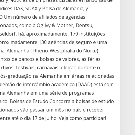
es y Noticias de Empresas Listadas en la Bolsas de
ndices DAX, SDAX y Bolsa de Alemania; y
O Um número de afiliados de agências
nados, como a Ogilvy & Mather, Dentsu,
seldorf, há, aproximadamente, 170 instituições
e aproximadamente 130 agências de seguro e uma
ha. Alemanha ( Rheno-Westphalia do Norte) :
ntos de bancos e bolsas de valores, as férias
rtivos, festivais, carnavais, eleição durante o
pós-graduação na Alemanha em áreas relacionadas
 alemão de intercâmbio acadêmico (DAAD) está com
do na Alemanha em uma série de programas
co. Bolsas de Estudo Concorra a bolsas de estudo
cionados vão passar um mês no país e receber
nte até o dia 17 de julho. Veja como participar!