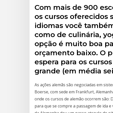
Com mais de 900 esc
os cursos oferecidos 
idiomas você também 
como de culinária, yog
opção é muito boa p
orçamento baixo. O p
espera para os curso
grande (em média sei
As ações alemãs são negociadas em siste
Boerse, com sede em Frankfurt, Alemanha
onde os cursos de alemão ocorrem são: Dü
para que se compre a passagem de ida e 
da Alemanha deu um passo através de oito