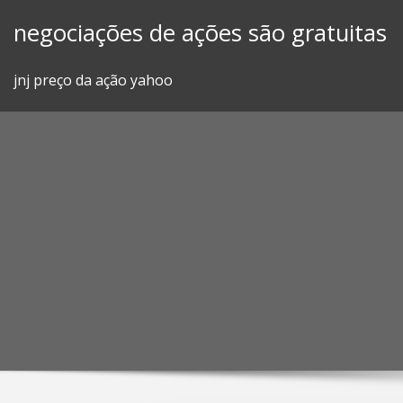
Skip
negociações de ações são gratuitas
to
content
jnj preço da ação yahoo