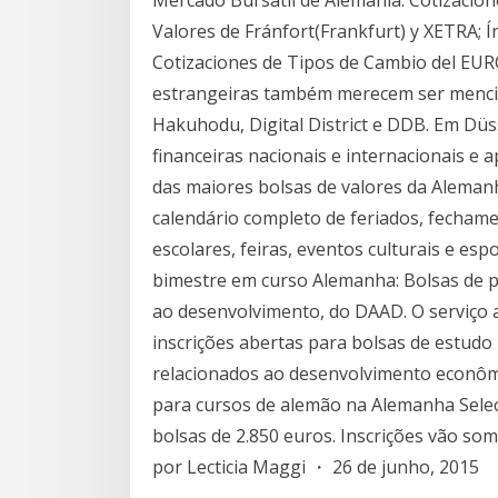
Mercado Bursátil de Alemania: Cotizacion
Valores de Fránfort(Frankfurt) y XETRA; Í
Cotizaciones de Tipos de Cambio del EUR
estrangeiras também merecem ser mencio
Hakuhodu, Digital District e DDB. Em Düs
financeiras nacionais e internacionais 
das maiores bolsas de valores da Aleman
calendário completo de feriados, fechame
escolares, feiras, eventos culturais e espo
bimestre em curso Alemanha: Bolsas de 
ao desenvolvimento, do DAAD. O serviço
inscrições abertas para bolsas de estu
relacionados ao desenvolvimento econômi
para cursos de alemão na Alemanha Sele
bolsas de 2.850 euros. Inscrições vão some
por Lecticia Maggi ・ 26 de junho, 2015