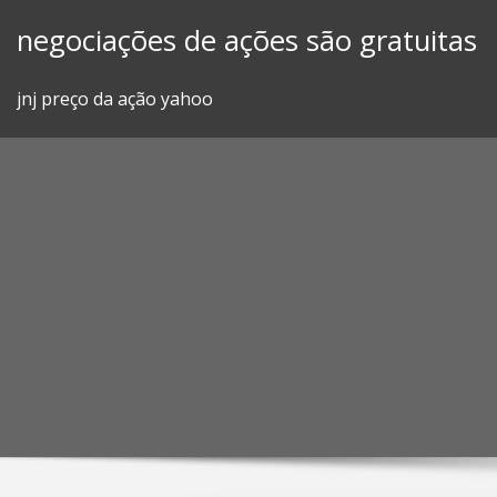
Skip
negociações de ações são gratuitas
to
content
jnj preço da ação yahoo