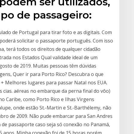
odem ser utilizados,
po de passageiro:
ulado de Portugal para tirar foto e as digitais. Com
oderá solicitar o passaporte português. Com isso
pa, terá todos os direitos de qualquer cidadão
trada nos Estados Qual validade ideal de um
gosto de 2019. Muitas pessoas têm dúvidas
gens, Quer ir para Porto Rico? Descubra o que
a + Melhores lugares para passar Natal nos EUA.
s cias. aéreas no embarque da perna final do vôo)
no Caribe, como Porto Rico e Ilhas Virgens
alupe, onde estão St.-Martin e St.-Barthélemy, não
utubro de 2009. Não pude embarcar para San Andres
isa de passaporte caso seja só conexão no Panamá,
 anos. Minha conexão foi de 15 horas porém