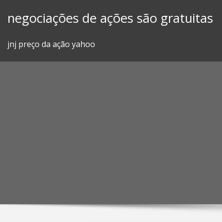
Skip
negociações de ações são gratuitas
to
content
jnj preço da ação yahoo